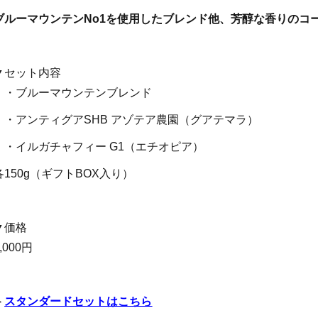
ブルーマウンテンNo1を使用したブレンド他、芳醇な香りのコ
▼セット内容
・ブルーマウンテンブレンド
・アンティグアSHB アゾテア農園（グアテマラ）
・イルガチャフィー G1（エチオピア）
各150g（ギフトBOX入り）
▼価格
,000円
＞
スタンダードセットはこちら