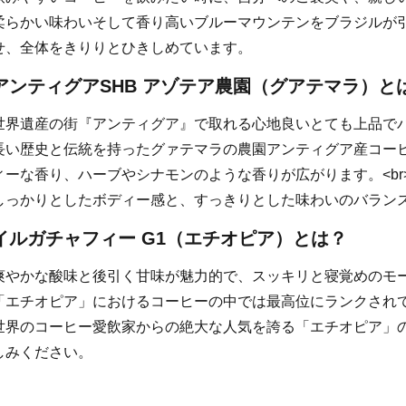
柔らかい味わいそして香り高いブルーマウンテンをブラジルが
せ、全体をきりりとひきしめています。
アンティグアSHB アゾテア農園（グアテマラ）と
世界遺産の街『アンティグア』で取れる心地良いとても上品でバ
長い歴史と伝統を持ったグァテマラの農園アンティグア産コー
ィーな香り、ハーブやシナモンのような香りが広がります。<br
しっかりとしたボディー感と、すっきりとした味わいのバラン
イルガチャフィー G1（エチオピア）とは？
爽やかな酸味と後引く甘味が魅力的で、スッキリと寝覚めのモ
「エチオピア」におけるコーヒーの中では最高位にランクされ
世界のコーヒー愛飲家からの絶大な人気を誇る「エチオピア」
しみください。