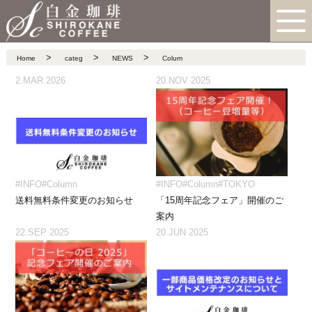
>
>
>
Home
categ
NEWS
Colum
2.MAR 2026
20.NOV 2025
#INFO
#Column
#INFO
#Column
#TOKYO
送料無料条件変更のお知らせ
「15周年記念フェア」開催のご
案内
22.SEP 2025
20.JUN 2025