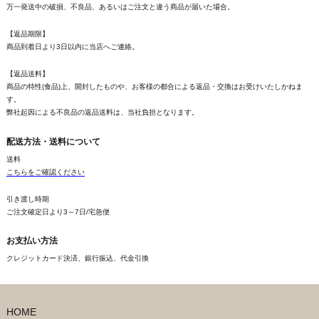
万一発送中の破損、不良品、あるいはご注文と違う商品が届いた場合。
【返品期限】
商品到着日より3日以内に当店へご連絡。
【返品送料】
商品の特性(食品)上、開封したものや、お客様の都合による返品・交換はお受けいたしかねま
す。
弊社起因による不良品の返品送料は、当社負担となります。
配送方法・送料について
送料
こちらをご確認ください
引き渡し時期
ご注文確定日より3～7日/宅急便
お支払い方法
クレジットカード決済、銀行振込、代金引換
HOME