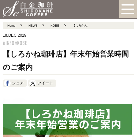
>
>
>
Home
NEWS
KOBE
【しろかね
18.DEC 2019
#INFO
#KOBE
【しろかね珈琲店】年末年始営業時間
のご案内
シェア
ツイート