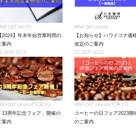
INFO
#TOKYO
#INFO
#Column
【2024】年末年始営業時間の
【お知らせ】ハワイコナ価
ご案内
改定のご案内
2.NOV 2023
22.SEP 2023
INFO
#Column
#TOKYO
#INFO
#Column
#TOKYO
「13周年記念フェア」開催の
コーヒーの日フェア2023開
ご案内
のご案内