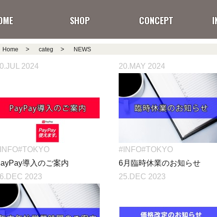
OME
SHOP
CONCEPT
I
>
>
Home
categ
NEWS
0.JUL 2024
20.MAY 2024
INFO
#TOKYO
#INFO
#TOKYO
PayPay導入のご案内
6月臨時休業のお知らせ
6.DEC 2023
25.DEC 2023