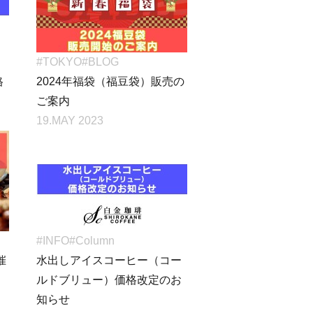
#TOKYO
#BLOG
格
2024年福袋（福豆袋）販売の
ご案内
19.MAY 2023
#INFO
#Column
催
水出しアイスコーヒー（コー
ルドブリュー）価格改定のお
知らせ